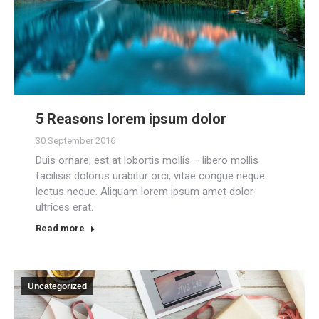
5 Reasons lorem ipsum dolor
30 September 2016
Duis ornare, est at lobortis mollis – libero mollis
facilisis dolorus urabitur orci, vitae congue neque
lectus neque. Aliquam lorem ipsum amet dolor
ultrices erat.
Read more
Uncategorized