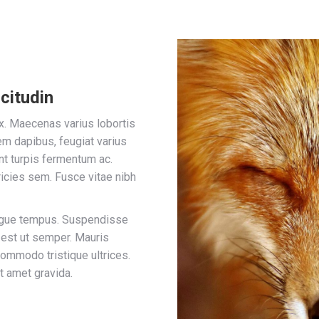
icitudin
x. Maecenas varius lobortis
em dapibus, feugiat varius
nt turpis fermentum ac.
ricies sem. Fusce vitae nibh
augue tempus. Suspendisse
 est ut semper. Mauris
commodo tristique ultrices.
t amet gravida.