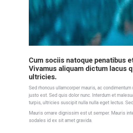
Cum sociis natoque penatibus et 
Vivamus aliquam dictum lacus qui
ultricies.
Sed rhoncus ullamcorper mauris, ac condimentum me
justo est. Sed quis dolor nunc. Interdum et males
turpis, ultricies suscipit nulla nulla eget lectus. S
Mauris ornare dignissim est ut semper. Mauris int
sodales id ex sit amet gravida.