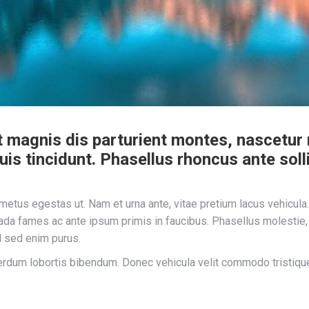
magnis dis parturient montes, nascetur ri
s tincidunt. Phasellus rhoncus ante solli
tus egestas ut. Nam et urna ante, vitae pretium lacus vehicula. 
uada fames ac ante ipsum primis in faucibus. Phasellus molestie
ed sed enim purus.
erdum lobortis bibendum. Donec vehicula velit commodo tristique 