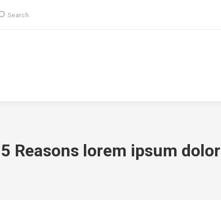
earch:
Search
Group
CSR
Products & Services
Media
5 Reasons lorem ipsum dolor