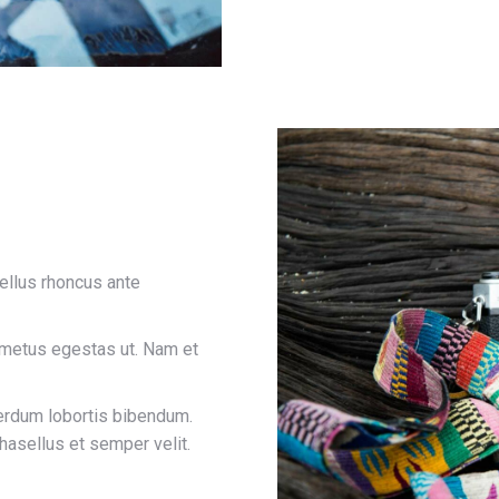
ellus rhoncus ante
metus egestas ut. Nam et
terdum lobortis bibendum.
hasellus et semper velit.