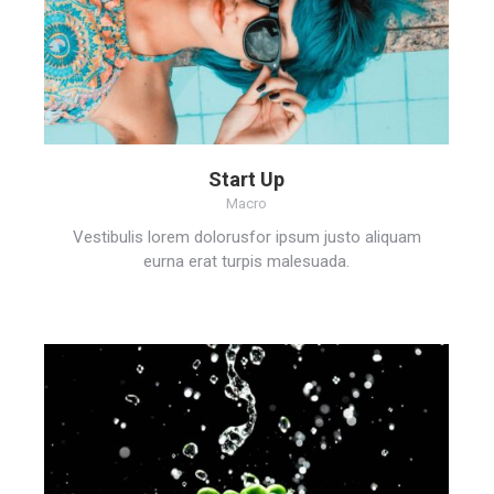
Start Up
Macro
Vestibulis lorem dolorusfor ipsum justo aliquam
eurna erat turpis malesuada.