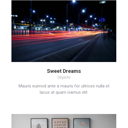
Sweet Dreams
Objects
Mauris euimod ante a mauris for ultrices nulla et
lacus at quam ivamus elit.