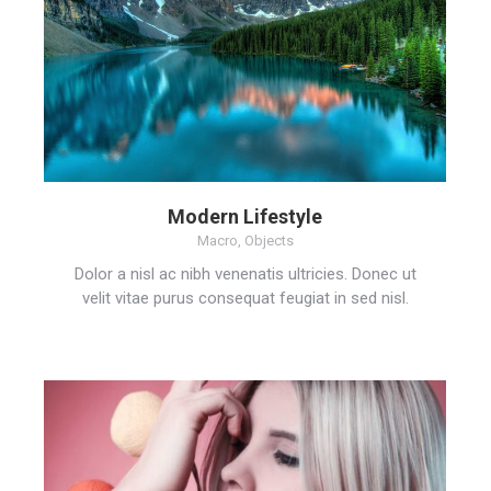
Modern Lifestyle
Macro
,
Objects
Dolor a nisl ac nibh venenatis ultricies. Donec ut
velit vitae purus consequat feugiat in sed nisl.