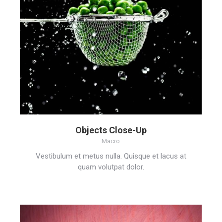
Objects Close-Up
Macro
Vestibulum et metus nulla. Quisque et lacus at
quam volutpat dolor.