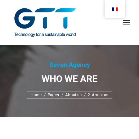
Seven Agency
WHO WE ARE
You are here:
Home
Pages
About us
2. About us