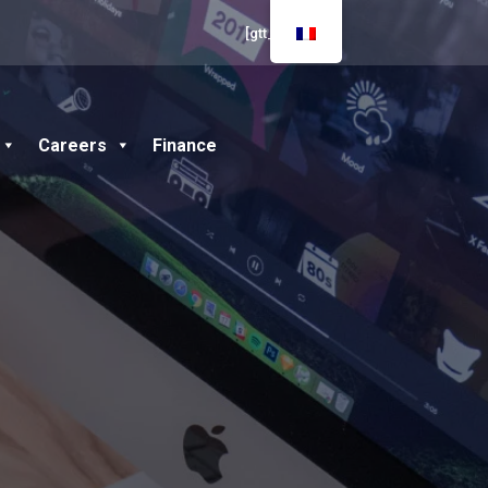
[gtt_live]
Careers
Finance