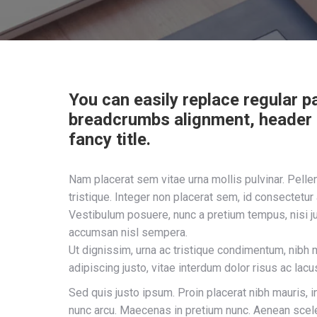
You can easily replace regular pag
breadcrumbs alignment, header el
fancy title.
Nam placerat sem vitae urna mollis pulvinar. Pell
tristique. Integer non placerat sem, id consectetur
Vestibulum posuere, nunc a pretium tempus, nisi jus
accumsan nisl sempera.
Ut dignissim, urna ac tristique condimentum, nibh 
adipiscing justo, vitae interdum dolor risus ac lac
Sed quis justo ipsum. Proin placerat nibh mauris, i
nunc arcu. Maecenas in pretium nunc. Aenean sceler