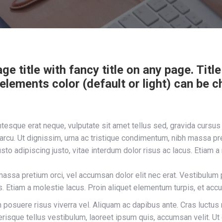
e title with fancy title on any page. Title 
ements color (default or light) can be ch
entesque erat neque, vulputate sit amet tellus sed, gravida cur
 arcu. Ut dignissim, urna ac tristique condimentum, nibh massa pre
to adipiscing justo, vitae interdum dolor risus ac lacus. Etiam a
massa pretium orci, vel accumsan dolor elit nec erat. Vestibulum 
us. Etiam a molestie lacus. Proin aliquet elementum turpis, et ac
n posuere risus viverra vel. Aliquam ac dapibus ante. Cras luctus 
isque tellus vestibulum, laoreet ipsum quis, accumsan velit. Ut 