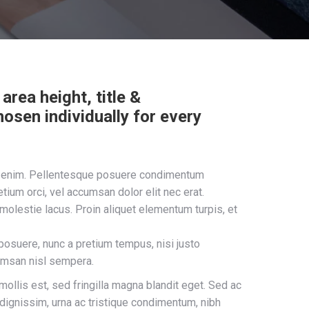
area height, title &
osen individually for every
sus enim. Pellentesque posuere condimentum
tium orci, vel accumsan dolor elit nec erat.
 molestie lacus. Proin aliquet elementum turpis, et
posuere, nunc a pretium tempus, nisi justo
cumsan nisl sempera.
mollis est, sed fringilla magna blandit eget. Sed ac
dignissim, urna ac tristique condimentum, nibh